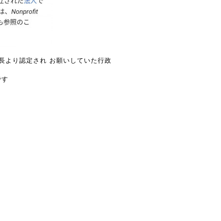
市長より認定され お願いしていた行政
です