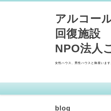
アルコー
回復施設
NPO法人
女性ハウス、男性ハウスと御座います
blog