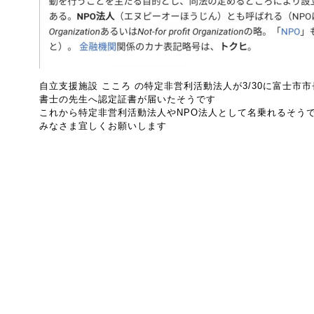
自立支援施設 こころ の特定非営利活動法人が3/30に富士市
書士の先生へ認定証書が届いたそうです
これから特定非営利活動法人やNPO法人として名乗れるそう
みなさま宜しくお願いします